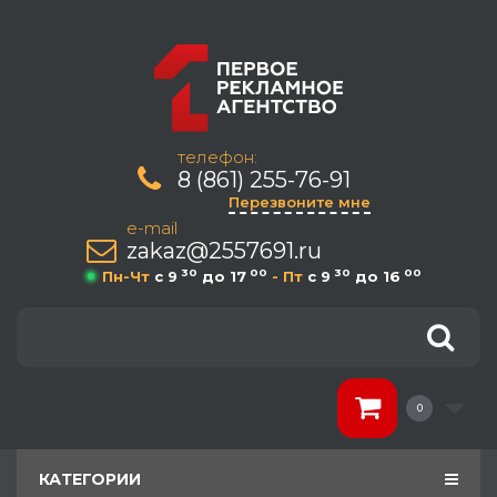
телефон:
8 (861) 255-76-91
Перезвоните мне
e-mail
zakaz@2557691.ru
30
00
30
00
Пн-Чт
c 9
до 17
- Пт
c 9
до 16
0
КАТЕГОРИИ