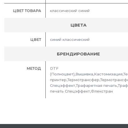
ЦВЕТ ТОВАРА
классический синий
ЦВЕТА
ЦВЕТ
синий классический
БРЕНДИРОВАНИЕ
МЕТОД
DTF
(Полноцвет),Вышивка,Кастомизация,Т
принтер,Термотрансфер,Термотрансф
Спецэффект,Трафаретная печать,Тра
печать Спецэффект,Флекстран