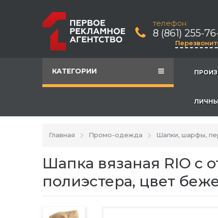
телефон:
8 (861) 255-76
Перезвонит
КАТЕГОРИИ
ПРОИЗ
ЛИЧНЫ
Главная
Промо-одежда
Шапки, шарфы, пе
Шапка вязаная RIO с 
полиэстера, цвет беж