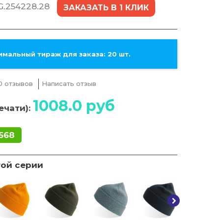
G.254228.28
ЗАКАЗАТЬ В 1 КЛИК
мальный тираж для заказа: 20 шт.
0 отзывов
Написать отзыв
1008.0
руб
ечати):
568
той серии