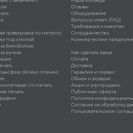
ные стаканчики с
Наша команда
пом
Отзывы
чать
Оборудование
ка
Вопросы-ответ (FAQ)
Требования к макетам
ая гравировка по металлу
Сотрудничество
ки под смолой
Коммерческие предложе
 на бейсболках
на ручках
Как сделать заказ
ация
Оплата
ечать
Доставка
рансфер (Флекс-пленки)
Гарантия и сервис
ие
Обмен и возврат
фиолетовая UV-печать
Акции и распродажи
ая печать
Публичная оферта
графия
Политика конфиденциаль
ы
Согласие на обработку да
Пользовательское согла