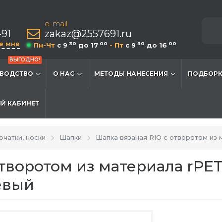
e-mail
-91
zakaz@2557691.ru
е мне
30
00
30
00
Пн-Чт
c 9
до 17
- Пт
c 9
до 16
ВЫГОДНО!
ВОДСТВО
О НАС
МЕТОДЫ НАНЕСЕНИЯ
ПОДБОРК
Й КАБИНЕТ
рчатки, носки
Шапки
Шапка вязаная RIO с отворотом из
отворотом из материала rP
евый