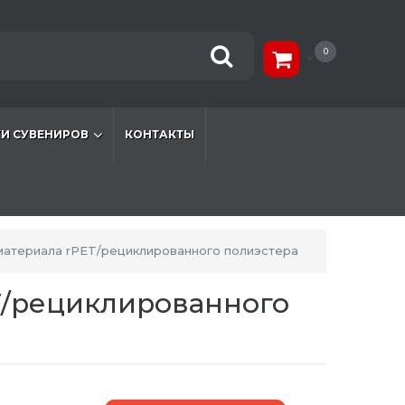
0
И СУВЕНИРОВ
КОНТАКТЫ
 материала rPET/рециклированного полиэстера
ET/рециклированного