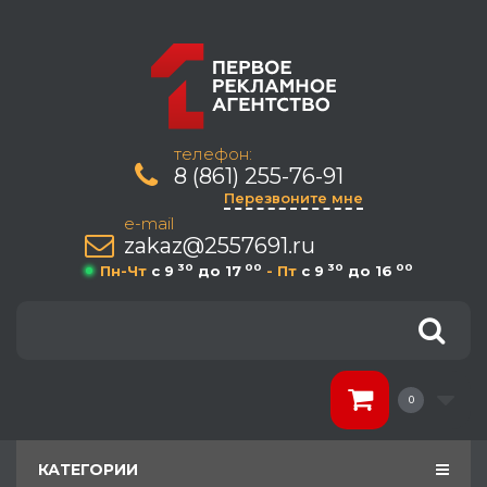
телефон:
8 (861) 255-76-91
Перезвоните мне
e-mail
zakaz@2557691.ru
30
00
30
00
Пн-Чт
c 9
до 17
- Пт
c 9
до 16
0
КАТЕГОРИИ