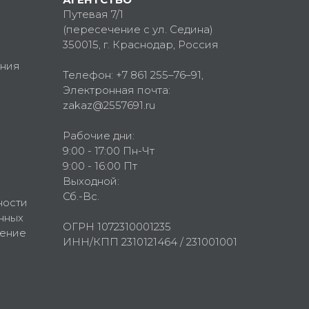
Путевая 7/1
(пересечение с ул. Седина)
350015
, г.
Краснодар, Россия
ния
Телефон:
+7 861 255–76–91
,
Электронная почта:
zakaz@2557691.ru
Рабочие дни:
9:00 - 17:00 Пн-Чт
9:00 - 16:00 Пт
Выходной:
Сб.-Вс.
ности
нных
ОГРН 1072310001235
шение
ИНН/КПП 2310121464 / 231001001