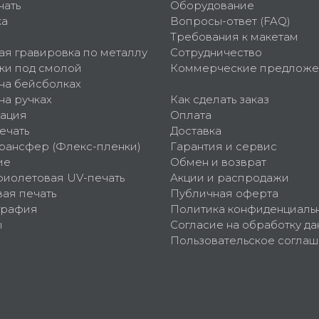
чать
Оборудование
ка
Вопросы-ответ (FAQ)
Требования к макетам
ая гравировка по металлу
Сотрудничество
ки под смолой
Коммерческие предложе
 на бейсболках
на ручках
Как сделать заказ
ация
Оплата
ечать
Доставка
рансфер (Флекс-пленки)
Гарантия и сервис
ие
Обмен и возврат
фиолетовая UV-печать
Акции и распродажи
ая печать
Публичная оферта
графия
Политика конфиденциаль
ы
Согласие на обработку да
Пользовательское согла