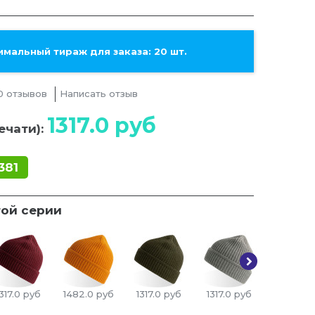
мальный тираж для заказа: 20 шт.
0 отзывов
Написать отзыв
1317.0
руб
ечати):
381
той серии
317.0
руб
1482.0
руб
1317.0
руб
1317.0
руб
1317.0
р