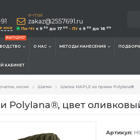
e-mail
-91
zakaz@2557691.ru
е мне
30
00
30
00
Пн-Чт
c 9
до 17
- Пт
c 9
до 16
ВЫГОДНО!
ВОДСТВО
О НАС
МЕТОДЫ НАНЕСЕНИЯ
ПОДБОРК
Й КАБИНЕТ
рчатки, носки
Шапки
Шапка MAPLE из пряжи Polylana®
 Polylana®, цвет оливковы
Артикул:
HG