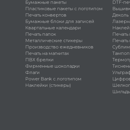
Бумажные пакеты
DTF-пе
Пластиковые пакеты с логотипом
Вышив
Печать конвертов
Деколь
Бумажные блоки для записей
Лазерн
Квартальные календари
Наклей
Печать папок
Печать
Металлические стикеры
Печать 
Производство ежедневников
Сублим
Печать на магнитах
Тампоп
ПВХ брелки
Термот
Фирменные шоколадки
Тиснен
Флаги
Ультра
Power Bank с логотипом
Цифров
Наклейки (стикеры)
Шелко
Шильд