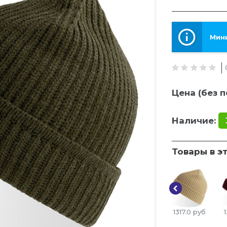
Мини
Цена (без п
Наличие:
Товары в э
1317.0
руб
1