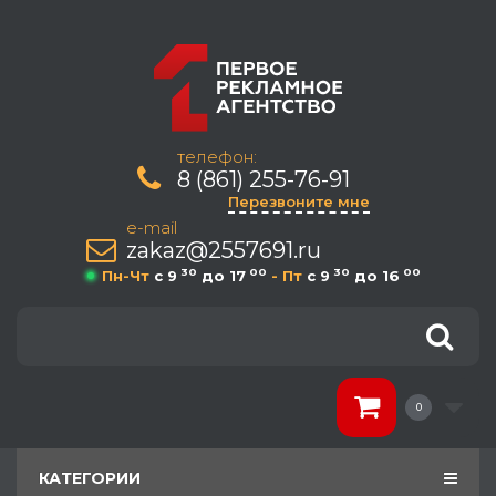
телефон:
8 (861) 255-76-91
Перезвоните мне
e-mail
zakaz@2557691.ru
30
00
30
00
Пн-Чт
c 9
до 17
- Пт
c 9
до 16
0
КАТЕГОРИИ