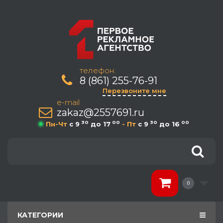
телефон:
8 (861) 255-76-91
Перезвоните мне
e-mail
zakaz@2557691.ru
30
00
30
00
Пн-Чт
c 9
до 17
- Пт
c 9
до 16
0
КАТЕГОРИИ