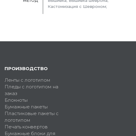
МЕТОД
Вышивка; Вышивка шеврона;
Кастомизация с Шевроном;
ПРОИЗВОДСТВО
Ленты с логотипом
Пледы с логотипом на
заказ
Блокноты
Бумажные пакеты
Пластиковые пакеты с
логотипом
Печать конвертов
Бумажные блоки для