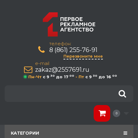
телефон:
8 (861) 255-76-91
Перезвоните мне
e-mail
zakaz@2557691.ru
30
00
30
00
Пн-Чт
c 9
до 17
- Пт
c 9
до 16
0
КАТЕГОРИИ