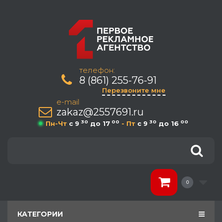
телефон:
8 (861) 255-76-91
Перезвоните мне
e-mail
zakaz@2557691.ru
30
00
30
00
Пн-Чт
c 9
до 17
- Пт
c 9
до 16
0
КАТЕГОРИИ