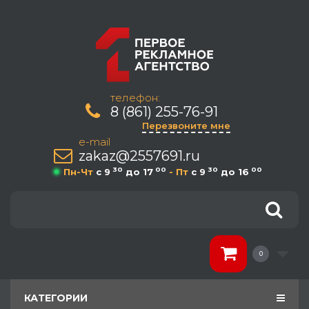
телефон:
8 (861) 255-76-91
Перезвоните мне
e-mail
zakaz@2557691.ru
30
00
30
00
Пн-Чт
c 9
до 17
- Пт
c 9
до 16
0
КАТЕГОРИИ