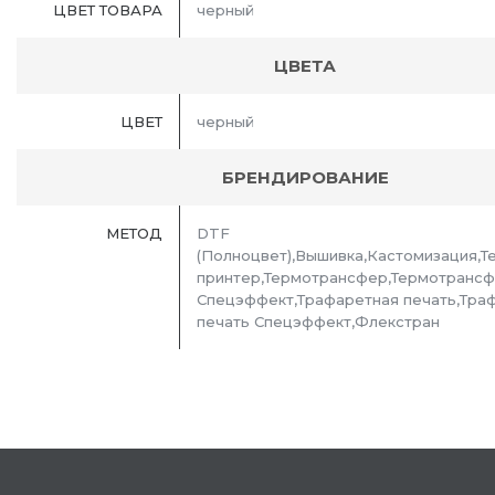
ЦВЕТ ТОВАРА
черный
ЦВЕТА
ЦВЕТ
черный
БРЕНДИРОВАНИЕ
МЕТОД
DTF
(Полноцвет),Вышивка,Кастомизация,Т
принтер,Термотрансфер,Термотранс
Спецэффект,Трафаретная печать,Тра
печать Спецэффект,Флекстран