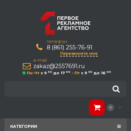
телефон:
8 (861) 255-76-91
Перезвоните мне
e-mail
zakaz@2557691.ru
30
00
30
00
Пн-Чт
c 9
до 17
- Пт
c 9
до 16
0
КАТЕГОРИИ