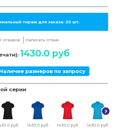
мальный тираж для заказа: 20 шт.
0 отзывов
Написать отзыв
1430.0
руб
ечати):
Наличие размеров по запросу
той серии
430.0
руб
1430.0
руб
1430.0
руб
1430.0
руб
1430.0
р