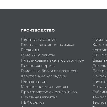
ПРОИЗВОДСТВО
Ленты с логотипом
Носки 
Пледы с логотипом на заказ
Картон
Блокноты
логоти
Бумажные пакеты
DTF-пе
Пластиковые пакеты с логотипом
Вышив
Печать конвертов
Деколь
Бумажные блоки для записей
Лазерн
Квартальные календари
Наклей
Печать папок
Печать
Металлические стикеры
Печать 
Производство ежедневников
Сублим
Печать на магнитах
Тампоп
ПВХ брелки
Термот