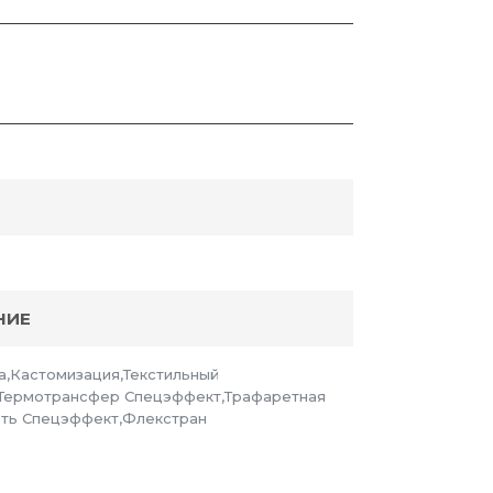
НИЕ
а,Кастомизация,Текстильный
,Термотрансфер Спецэффект,Трафаретная
ать Спецэффект,Флекстран