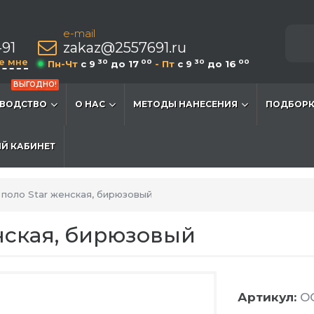
e-mail
-91
zakaz@2557691.ru
е мне
30
00
30
00
Пн-Чт
c 9
до 17
- Пт
c 9
до 16
ВЫГОДНО!
ВОДСТВО
О НАС
МЕТОДЫ НАНЕСЕНИЯ
ПОДБОРК
Й КАБИНЕТ
поло Star женская, бирюзовый
нская, бирюзовый
Артикул:
O