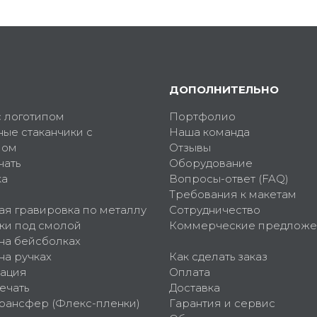
ДОПОЛНИТЕЛЬНО
с логотипом
Портфолио
ные стаканчики с
Наша команда
пом
Отзывы
чать
Оборудование
ка
Вопросы-ответ (FAQ)
Требования к макетам
ая гравировка по металлу
Сотрудничество
ки под смолой
Коммерческие предложе
 на бейсболках
на ручках
Как сделать заказ
ация
Оплата
ечать
Доставка
рансфер (Флекс-пленки)
Гарантия и сервис