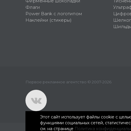
Фирменные шоколадки
Тиснен
Флаги
Ультра
Power Bank с логотипом
Цифров
Наклейки (стикеры)
Шелко
Шильд
Первое рекламное агентство © 2007-2026
Этот сайт использует файлы cookie с цел
функциями социальных сетей, статистиче
см. на странице
Политика конфиденциаль