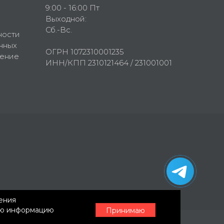
9:00 - 16:00 Пт
Выходной:
Сб.-Вс.
ности
нных
ОГРН 1072310001235
шение
ИНН/КПП 2310121464 / 231001001
нения
ную информацию
Принимаю