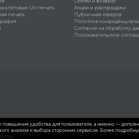
ие
Обмен и возврат
фиолетовая UV-печать
Акции и распродажи
ая печать
Публичная оферта
графия
Политика конфиденциаль
ы
Согласие на обработку да
Пользовательское согла
ью повышения удобства для пользователя, а именно — допол
ского анализа и выбора сторонних сервисов. Более подроб
ности
.