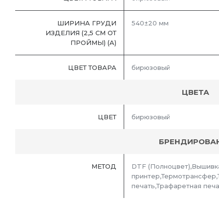
ШИРИНА ГРУДИ
540±20 мм
ИЗДЕЛИЯ (2,5 СМ ОТ
ПРОЙМЫ) (A)
ЦВЕТ ТОВАРА
бирюзовый
ЦВЕТА
ЦВЕТ
бирюзовый
БРЕНДИРОВА
МЕТОД
DTF (Полноцвет),Вышивк
принтер,Термотрансфер
печать,Трафаретная печ