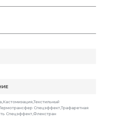
НИЕ
а,Кастомизация,Текстильный
,Термотрансфер Спецэффект,Трафаретная
ать Спецэффект,Флекстран