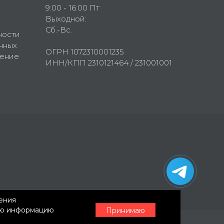
9:00 - 16:00 Пт
Выходной:
Сб.-Вс.
ности
нных
ОГРН 1072310001235
шение
ИНН/КПП 2310121464 / 231001001
нения
ную информацию
Принимаю