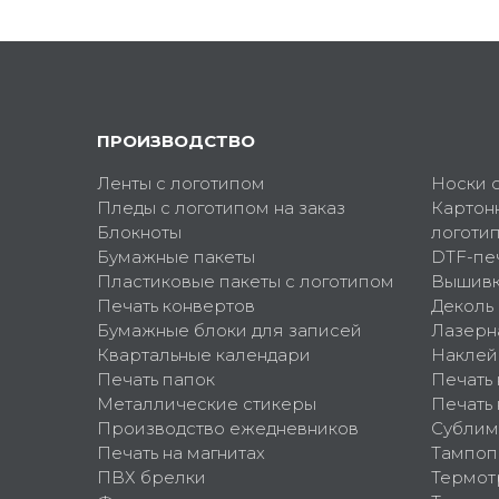
ПРОИЗВОДСТВО
Ленты с логотипом
Носки 
Пледы с логотипом на заказ
Картон
Блокноты
логоти
Бумажные пакеты
DTF-пе
Пластиковые пакеты с логотипом
Вышив
Печать конвертов
Деколь
Бумажные блоки для записей
Лазерн
Квартальные календари
Наклей
Печать папок
Печать
Металлические стикеры
Печать 
Производство ежедневников
Сублим
Печать на магнитах
Тампоп
ПВХ брелки
Термот