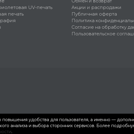
ие
Обмен и возврат
фиолетовая UV-печать
Акции и распродажи
ая печать
Публичная оферта
графия
Политика конфиденциаль
ы
Согласие на обработку да
Пользовательское согла
ью повышения удобства для пользователя, а именно — допол
ского анализа и выбора сторонних сервисов. Более подроб
ности
.