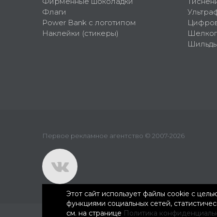
Фирменные шоколадки
Тиснен
Флаги
Ультра
Power Bank с логотипом
Цифров
Наклейки (стикеры)
Шелко
Шильд
Первое рекламное агентство © 2007-2026
Этот сайт использует файлы cookie с цел
функциями социальных сетей, статистиче
см. на странице
Политика конфиденциаль