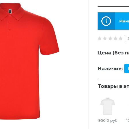
Мини
Цена (без п
Наличие:
Товары в э
950.0
руб
1