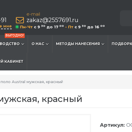
e-mail
-91
zakaz@2557691.ru
е мне
30
00
30
00
Пн-Чт
c 9
до 17
- Пт
c 9
до 16
ВЫГОДНО!
ВОДСТВО
О НАС
МЕТОДЫ НАНЕСЕНИЯ
ПОДБОРК
Й КАБИНЕТ
поло Austral мужская, красный
 мужская, красный
Артикул:
O