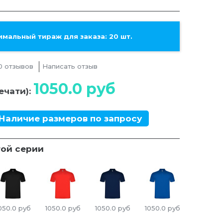
мальный тираж для заказа: 20 шт.
0 отзывов
Написать отзыв
1050.0
руб
ечати):
Наличие размеров по запросу
той серии
050.0
руб
1050.0
руб
1050.0
руб
1050.0
руб