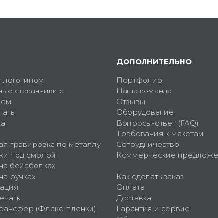
ДОПОЛНИТЕЛЬНО
с логотипом
Портфолио
ные стаканчики с
Наша команда
пом
Отзывы
чать
Оборудование
ка
Вопросы-ответ (FAQ)
Требования к макетам
ая гравировка по металлу
Сотрудничество
ки под смолой
Коммерческие предложе
 на бейсболках
на ручках
Как сделать заказ
ация
Оплата
ечать
Доставка
рансфер (Флекс-пленки)
Гарантия и сервис