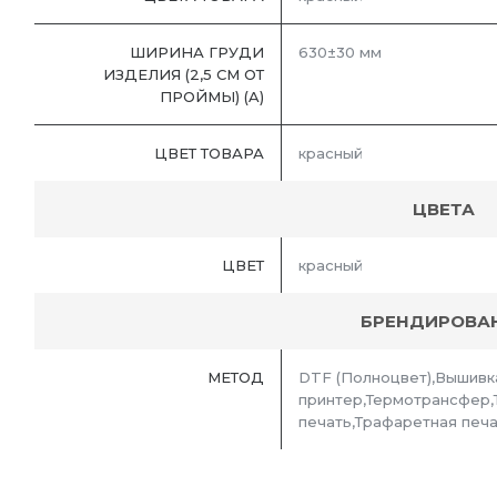
ШИРИНА ГРУДИ
630±30 мм
ИЗДЕЛИЯ (2,5 СМ ОТ
ПРОЙМЫ) (A)
ЦВЕТ ТОВАРА
красный
ЦВЕТА
ЦВЕТ
красный
БРЕНДИРОВА
МЕТОД
DTF (Полноцвет),Вышивк
принтер,Термотрансфер
печать,Трафаретная печ