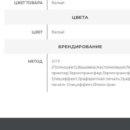
ЦВЕТ ТОВАРА
белый
ЦВЕТА
ЦВЕТ
белый
БРЕНДИРОВАНИЕ
МЕТОД
DTF
(Полноцвет),Вышивка,Кастомизация,Т
принтер,Термотрансфер,Термотранс
Спецэффект,Трафаретная печать,Тра
печать Спецэффект,Флекстран