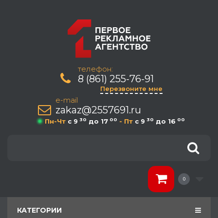
телефон:
8 (861) 255-76-91
Перезвоните мне
e-mail
zakaz@2557691.ru
30
00
30
00
Пн-Чт
c 9
до 17
- Пт
c 9
до 16
0
КАТЕГОРИИ