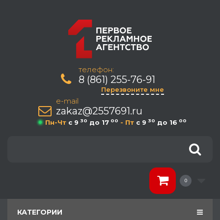
телефон:
8 (861) 255-76-91
Перезвоните мне
e-mail
zakaz@2557691.ru
30
00
30
00
Пн-Чт
c 9
до 17
- Пт
c 9
до 16
0
КАТЕГОРИИ