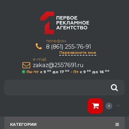
телефон:
8 (861) 255-76-91
Перезвоните мне
e-mail
zakaz@2557691.ru
30
00
30
00
Пн-Чт
c 9
до 17
- Пт
c 9
до 16
0
КАТЕГОРИИ