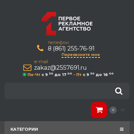
телефон:
8 (861) 255-76-91
Перезвоните мне
e-mail
zakaz@2557691.ru
30
00
30
00
Пн-Чт
c 9
до 17
- Пт
c 9
до 16
0
КАТЕГОРИИ