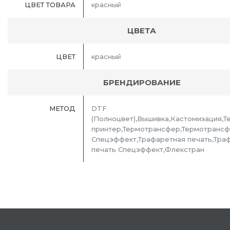
ЦВЕТ ТОВАРА
красный
ЦВЕТА
ЦВЕТ
красный
БРЕНДИРОВАНИЕ
МЕТОД
DTF
(Полноцвет),Вышивка,Кастомизация,Т
принтер,Термотрансфер,Термотранс
Спецэффект,Трафаретная печать,Тра
печать Спецэффект,Флекстран