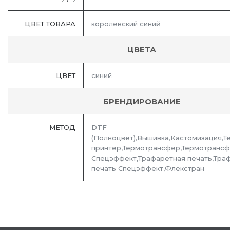
ЦВЕТ ТОВАРА
королевский синий
ЦВЕТА
ЦВЕТ
синий
БРЕНДИРОВАНИЕ
МЕТОД
DTF
(Полноцвет),Вышивка,Кастомизация,Т
принтер,Термотрансфер,Термотранс
Спецэффект,Трафаретная печать,Тра
печать Спецэффект,Флекстран