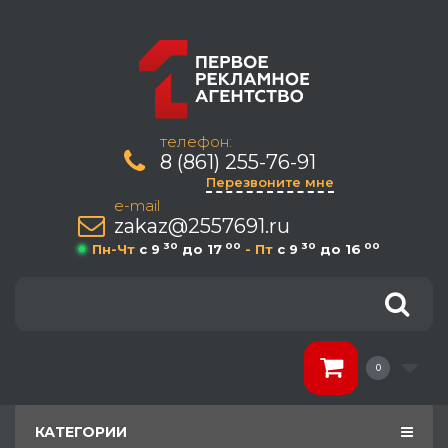
телефон:
8 (861) 255-76-91
Перезвоните мне
e-mail
zakaz@2557691.ru
30
00
30
00
Пн-Чт
c 9
до 17
- Пт
c 9
до 16
0
КАТЕГОРИИ