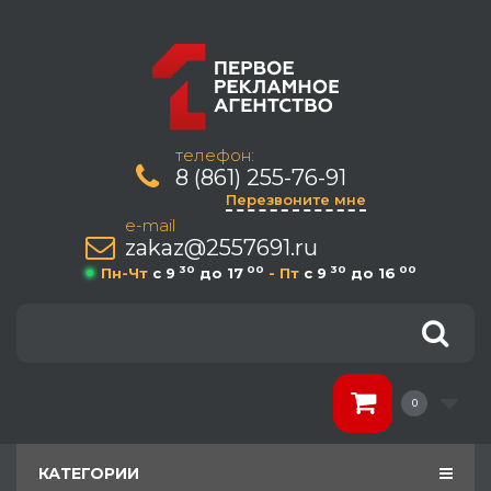
телефон:
8 (861) 255-76-91
Перезвоните мне
e-mail
zakaz@2557691.ru
30
00
30
00
Пн-Чт
c 9
до 17
- Пт
c 9
до 16
0
КАТЕГОРИИ