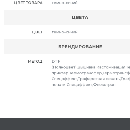
ЦВЕТ ТОВАРА
темно-синий
ЦВЕТА
ЦВЕТ
темно-синий
БРЕНДИРОВАНИЕ
МЕТОД
DTF
(Полноцвет),Вышивка,Кастомизация,Т
принтер,Термотрансфер,Термотранс
Спецэффект,Трафаретная печать,Тра
печать Спецэффект,Флекстран