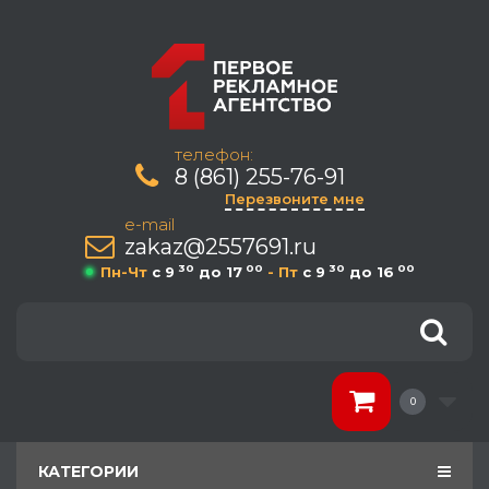
телефон:
8 (861) 255-76-91
Перезвоните мне
e-mail
zakaz@2557691.ru
30
00
30
00
Пн-Чт
c 9
до 17
- Пт
c 9
до 16
0
КАТЕГОРИИ