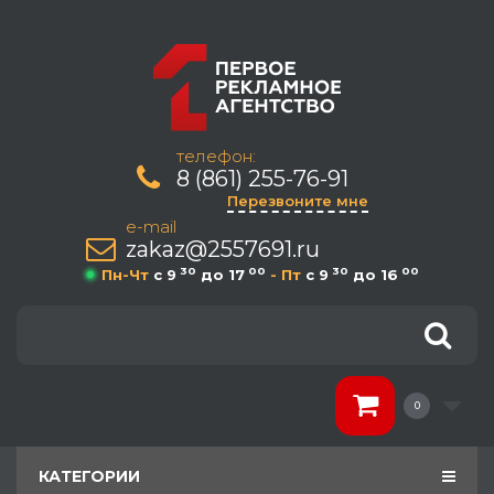
телефон:
8 (861) 255-76-91
Перезвоните мне
e-mail
zakaz@2557691.ru
30
00
30
00
Пн-Чт
c 9
до 17
- Пт
c 9
до 16
0
КАТЕГОРИИ