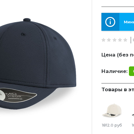
Мини
Цена (без п
Наличие:
Товары в э
1812.0
руб
1