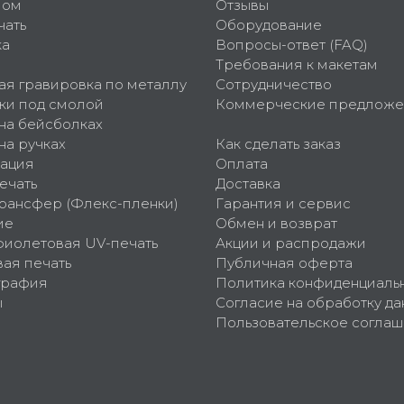
пом
Отзывы
чать
Оборудование
ка
Вопросы-ответ (FAQ)
Требования к макетам
ая гравировка по металлу
Сотрудничество
ки под смолой
Коммерческие предложе
 на бейсболках
на ручках
Как сделать заказ
ация
Оплата
ечать
Доставка
рансфер (Флекс-пленки)
Гарантия и сервис
ие
Обмен и возврат
фиолетовая UV-печать
Акции и распродажи
ая печать
Публичная оферта
графия
Политика конфиденциаль
ы
Согласие на обработку да
Пользовательское согла