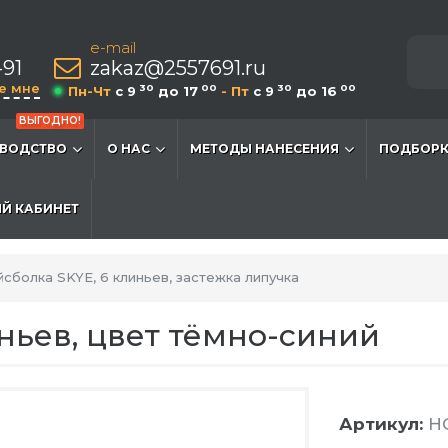
e-mail
-91
zakaz@2557691.ru
е мне
30
00
30
00
Пн-Чт
c 9
до 17
- Пт
c 9
до 16
ВЫГОДНО!
ВОДСТВО
О НАС
МЕТОДЫ НАНЕСЕНИЯ
ПОДБОРК
Й КАБИНЕТ
сболка SKYE, 6 клиньев, застежка липучка
иньев, цвет тёмно-синий
Артикул:
HG