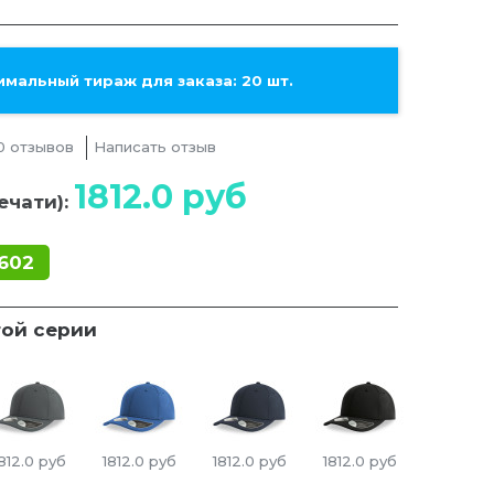
мальный тираж для заказа: 20 шт.
0 отзывов
Написать отзыв
1812.0
руб
ечати):
602
той серии
812.0
руб
1812.0
руб
1812.0
руб
1812.0
руб