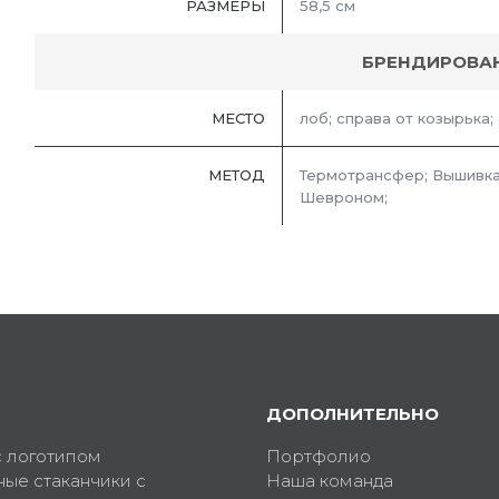
РАЗМЕРЫ
58,5 см
БРЕНДИРОВА
МЕСТО
лоб; справа от козырька;
МЕТОД
Термотрансфер; Вышивка
Шевроном;
ДОПОЛНИТЕЛЬНО
с логотипом
Портфолио
ные стаканчики с
Наша команда