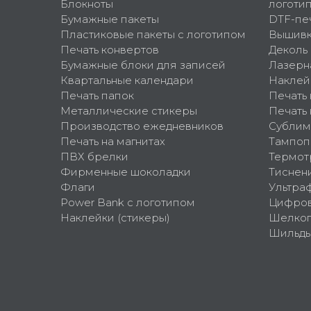
Блокноты
логоти
Бумажные пакеты
DTF-пе
Пластиковые пакеты с логотипом
Вышив
Печать конвертов
Деколь
Бумажные блоки для записей
Лазерн
Квартальные календари
Наклей
Печать папок
Печать
Металлические стикеры
Печать 
Производство ежедневников
Сублим
Печать на магнитах
Тампоп
ПВХ брелки
Термот
Фирменные шоколадки
Тиснен
Флаги
Ультра
Power Bank с логотипом
Цифров
Наклейки (стикеры)
Шелко
Шильд