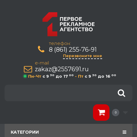
телефон:
8 (861) 255-76-91
Перезвоните мне
e-mail
zakaz@2557691.ru
30
00
30
00
Пн-Чт
c 9
до 17
- Пт
c 9
до 16
0
КАТЕГОРИИ