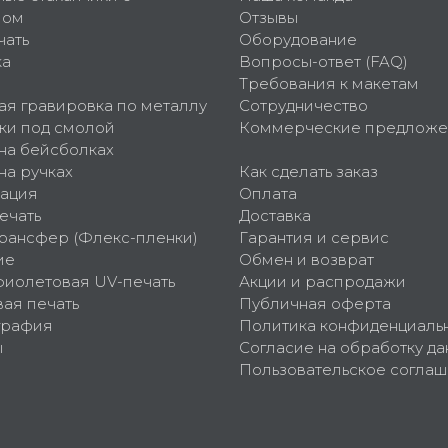
пом
Отзывы
чать
Оборудование
ка
Вопросы-ответ (FAQ)
Требования к макетам
ая гравировка по металлу
Сотрудничество
ки под смолой
Коммерческие предложе
 на бейсболках
на ручках
Как сделать заказ
ация
Оплата
ечать
Доставка
рансфер (Флекс-пленки)
Гарантия и сервис
ие
Обмен и возврат
фиолетовая UV-печать
Акции и распродажи
ая печать
Публичная оферта
графия
Политика конфиденциаль
ы
Согласие на обработку да
Пользовательское согла