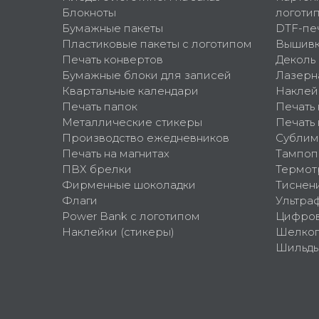
Блокноты
логоти
Бумажные пакеты
DTF-пе
Пластиковые пакеты с логотипом
Вышив
Печать конвертов
Деколь
Бумажные блоки для записей
Лазерн
Квартальные календари
Наклей
Печать папок
Печать
Металлические стикеры
Печать 
Производство ежедневников
Сублим
Печать на магнитах
Тампоп
ПВХ брелки
Термот
Фирменные шоколадки
Тиснен
Флаги
Ультра
Power Bank с логотипом
Цифров
Наклейки (стикеры)
Шелко
Шильд