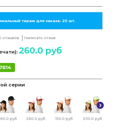
мальный тираж для заказа: 20 шт.
0 отзывов
Написать отзыв
260.0
руб
ечати):
7814
той серии
60.0
руб
260.0
руб
150.0
руб
200.0
руб
140.0
ру