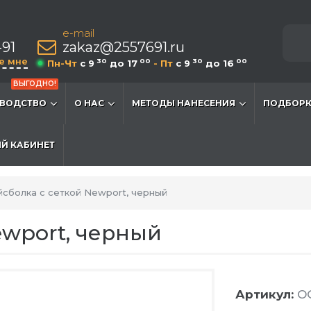
e-mail
-91
zakaz@2557691.ru
е мне
30
00
30
00
Пн-Чт
c 9
до 17
- Пт
c 9
до 16
ВЫГОДНО!
ВОДСТВО
О НАС
МЕТОДЫ НАНЕСЕНИЯ
ПОДБОРК
Й КАБИНЕТ
йсболка с сеткой Newport, черный
ewport, черный
Артикул:
O