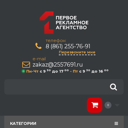
телефон:
8 (861) 255-76-91
Перезвоните мне
e-mail
zakaz@2557691.ru
30
00
30
00
Пн-Чт
c 9
до 17
- Пт
c 9
до 16
0
КАТЕГОРИИ