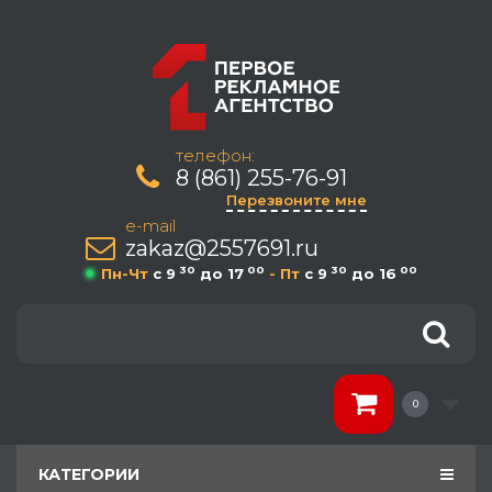
телефон:
8 (861) 255-76-91
Перезвоните мне
e-mail
zakaz@2557691.ru
30
00
30
00
Пн-Чт
c 9
до 17
- Пт
c 9
до 16
0
КАТЕГОРИИ