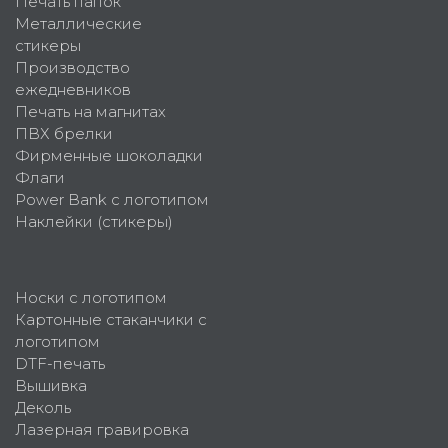
Печать папок
Металлические
стикеры
Производство
ежедневников
Печать на магнитах
ПВХ брелки
Фирменные шоколадки
Флаги
Power Bank с логотипом
Наклейки (стикеры)
Носки с логотипом
Картонные стаканчики с
логотипом
DTF-печать
Вышивка
Деколь
Лазерная гравировка