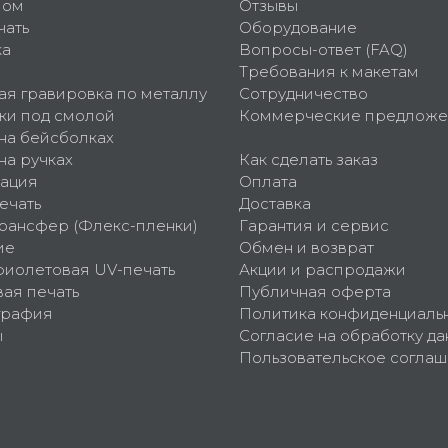
пом
Отзывы
чать
Оборудование
ка
Вопросы-ответ (FAQ)
Требования к макетам
ая гравировка по металлу
Сотрудничество
ки под смолой
Коммерческие предложе
 на бейсболках
на ручках
Как сделать заказ
ация
Оплата
ечать
Доставка
рансфер (Флекс-пленки)
Гарантия и сервис
ие
Обмен и возврат
фиолетовая UV-печать
Акции и распродажи
ая печать
Публичная оферта
графия
Политика конфиденциаль
ы
Согласие на обработку да
Пользовательское согла