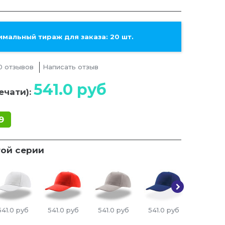
мальный тираж для заказа: 20 шт.
0 отзывов
Написать отзыв
541.0
руб
ечати):
9
той серии
541.0
руб
541.0
руб
541.0
руб
541.0
руб
541.0
ру