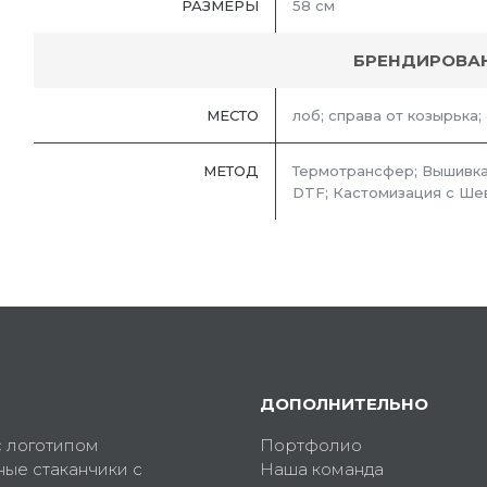
РАЗМЕРЫ
58 см
БРЕНДИРОВА
МЕСТО
лоб; справа от козырька;
МЕТОД
Термотрансфер; Вышивка
DTF; Кастомизация с Ше
ДОПОЛНИТЕЛЬНО
с логотипом
Портфолио
ные стаканчики с
Наша команда