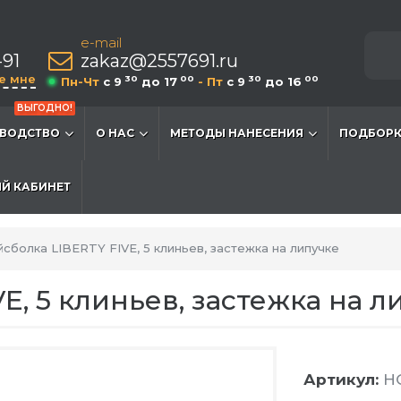
e-mail
-91
zakaz@2557691.ru
е мне
30
00
30
00
Пн-Чт
c 9
до 17
- Пт
c 9
до 16
ВЫГОДНО!
ВОДСТВО
О НАС
МЕТОДЫ НАНЕСЕНИЯ
ПОДБОРК
Й КАБИНЕТ
сболка LIBERTY FIVE, 5 клиньев, застежка на липучке
E, 5 клиньев, застежка на л
Артикул:
HG