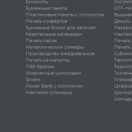
Блокноты
логоти
Бумажные пакеты
DTF-пе
Пластиковые пакеты с логотипом
Вышив
Печать конвертов
Деколь
Бумажные блоки для записей
Лазерн
Квартальные календари
Наклей
Печать папок
Печать
Металлические стикеры
Печать 
Производство ежедневников
Сублим
Печать на магнитах
Тампоп
ПВХ брелки
Термот
Фирменные шоколадки
Тиснен
Флаги
Ультра
Power Bank с логотипом
Цифров
Наклейки (стикеры)
Шелко
Шильд