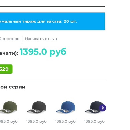
мальный тираж для заказа: 20 шт.
0 отзывов
Написать отзыв
1395.0
руб
ечати):
529
той серии
395.0
руб
1395.0
руб
1395.0
руб
1395.0
руб
1395.0
р