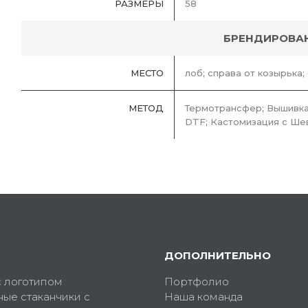
РАЗМЕРЫ
58
БРЕНДИРОВА
МЕСТО
лоб; справа от козырька;
МЕТОД
Термотрансфер; Вышивка
DTF; Кастомизация с Ше
ДОПОЛНИТЕЛЬНО
с логотипом
Портфолио
ные стаканчики с
Наша команда