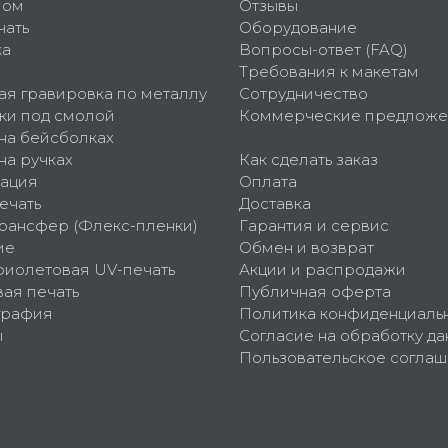
пом
Отзывы
чать
Оборудование
ка
Вопросы-ответ (FAQ)
Требования к макетам
ая гравировка по металлу
Сотрудничество
ки под смолой
Коммерческие предложе
 на бейсболках
на ручках
Как сделать заказ
ация
Оплата
ечать
Доставка
рансфер (Флекс-пленки)
Гарантия и сервис
ие
Обмен и возврат
фиолетовая UV-печать
Акции и распродажи
ая печать
Публичная оферта
графия
Политика конфиденциаль
ы
Согласие на обработку да
Пользовательское согла