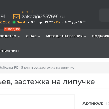
e-mail
-91
zakaz@2557691.ru
е мне
30
00
30
00
Пн-Чт
c 9
до 17
- Пт
c 9
до 16
ВЫГОДНО!
ВОДСТВО
О НАС
МЕТОДЫ НАНЕСЕНИЯ
ПОДБОРК
Й КАБИНЕТ
сболка FIJI, 5 клиньев, застежка на липучке
ьев, застежка на липучке
Артикул:
HG