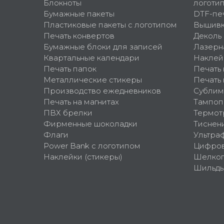
Блокноты
логоти
Бумажные пакеты
DTF-пе
Пластиковые пакеты с логотипом
Вышив
Печать конвертов
Деколь
Бумажные блоки для записей
Лазерн
Квартальные календари
Наклей
Печать папок
Печать
Металлические стикеры
Печать 
Производство ежедневников
Сублим
Печать на магнитах
Тампоп
ПВХ брелки
Термот
Фирменные шоколадки
Тиснен
Флаги
Ультра
Power Bank с логотипом
Цифров
Наклейки (стикеры)
Шелко
Шильд