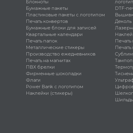
Блокноты
логоти
Бумажные пакеты
DTF-пе
Пластиковые пакеты с логотипом
Вышив
Печать конвертов
Деколь
Бумажные блоки для записей
Лазерн
Квартальные календари
Наклей
Печать папок
Печать
Металлические стикеры
Печать 
Производство ежедневников
Сублим
Печать на магнитах
Тампоп
ПВХ брелки
Термот
Фирменные шоколадки
Тиснен
Флаги
Ультра
Power Bank с логотипом
Цифров
Наклейки (стикеры)
Шелко
Шильд