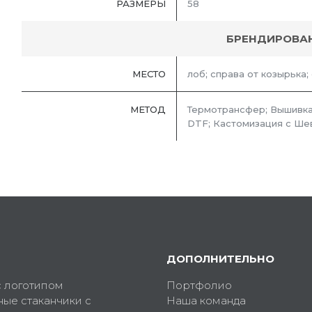
РАЗМЕРЫ
58
БРЕНДИРОВА
МЕСТО
лоб; справа от козырька;
МЕТОД
Термотрансфер; Вышивка
DTF; Кастомизация с Ше
ДОПОЛНИТЕЛЬНО
с логотипом
Портфолио
ные стаканчики с
Наша команда