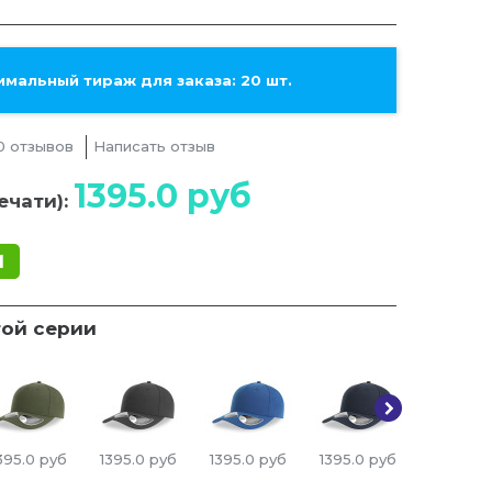
мальный тираж для заказа: 20 шт.
0 отзывов
Написать отзыв
1395.0
руб
ечати):
1
той серии
395.0
руб
1395.0
руб
1395.0
руб
1395.0
руб
1395.0
р