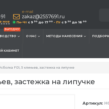
e-mail
-91
zakaz@2557691.ru
е мне
30
00
30
00
Пн-Чт
c 9
до 17
- Пт
c 9
до 16
ВЫГОДНО!
ВОДСТВО
О НАС
МЕТОДЫ НАНЕСЕНИЯ
ПОДБОРК
Й КАБИНЕТ
сболка FIJI, 5 клиньев, застежка на липучке
ьев, застежка на липучке
Артикул:
HG