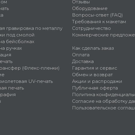
пом
Отзывы
чать
Оборудование
ка
Вопросы-ответ (FAQ)
Требования к макетам
ая гравировка по металлу
Сотрудничество
ки под смолой
Коммерческие предложе
 на бейсболках
на ручках
Как сделать заказ
ация
Оплата
ечать
Доставка
рансфер (Флекс-пленки)
Гарантия и сервис
ие
Обмен и возврат
фиолетовая UV-печать
Акции и распродажи
ая печать
Публичная оферта
графия
Политика конфиденциаль
ы
Согласие на обработку да
Пользовательское согла