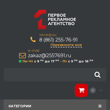
телефон:
8 (861) 255-76-91
Перезвоните мне
e-mail
zakaz@2557691.ru
30
00
30
00
Пн-Чт
c 9
до 17
- Пт
c 9
до 16
0
КАТЕГОРИИ