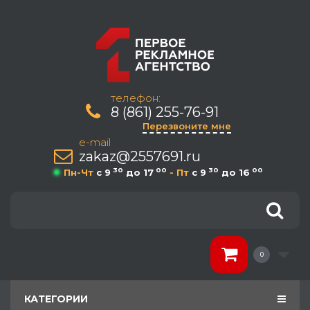
телефон:
8 (861) 255-76-91
Перезвоните мне
e-mail
zakaz@2557691.ru
30
00
30
00
Пн-Чт
c 9
до 17
- Пт
c 9
до 16
0
КАТЕГОРИИ