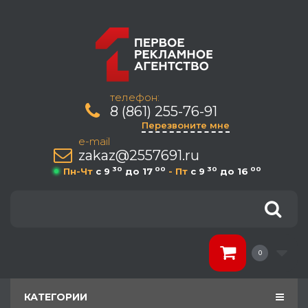
телефон:
8 (861) 255-76-91
Перезвоните мне
e-mail
zakaz@2557691.ru
30
00
30
00
Пн-Чт
c 9
до 17
- Пт
c 9
до 16
0
КАТЕГОРИИ