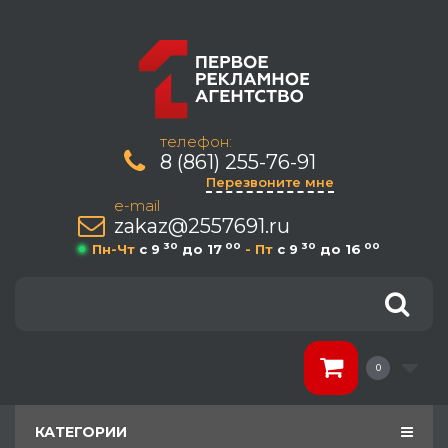
телефон:
8 (861) 255-76-91
Перезвоните мне
e-mail
zakaz@2557691.ru
30
00
30
00
Пн-Чт
c 9
до 17
- Пт
c 9
до 16
0
КАТЕГОРИИ