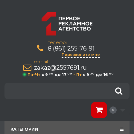
телефон:
8 (861) 255-76-91
Перезвоните мне
e-mail
zakaz@2557691.ru
30
00
30
00
Пн-Чт
c 9
до 17
- Пт
c 9
до 16
0
КАТЕГОРИИ