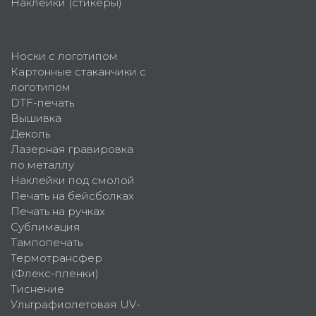
Наклейки (стикеры)
Носки с логотипом
Картонные стаканчики с
логотипом
DTF-печать
Вышивка
Деколь
Лазерная гравировка
по металлу
Наклейки под смолой
Печать на бейсболках
Печать на ручках
Сублимация
Тампопечать
Термотрансфер
(Флекс-пленки)
Тиснение
Ультрафиолетовая UV-