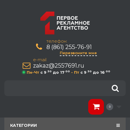
телефон:
8 (861) 255-76-91
Перезвоните мне
e-mail
zakaz@2557691.ru
30
00
30
00
Пн-Чт
c 9
до 17
- Пт
c 9
до 16
0
КАТЕГОРИИ