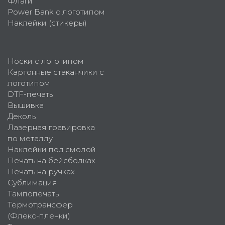
Флаги
Power Bank с логотипом
Наклейки (стикеры)
Носки с логотипом
Картонные стаканчики с
логотипом
DTF-печать
Вышивка
Деколь
Лазерная гравировка
по металлу
Наклейки под смолой
Печать на бейсболках
Печать на ручках
Сублимация
Тампопечать
Термотрансфер
(Флекс-пленки)