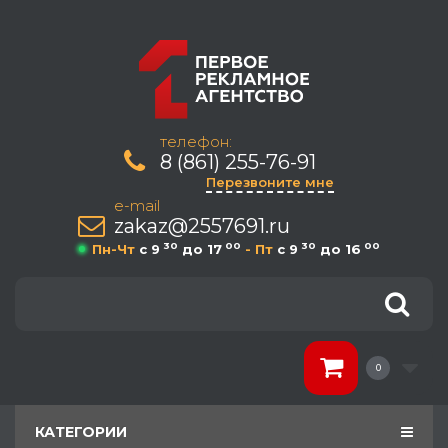
телефон:
8 (861) 255-76-91
Перезвоните мне
e-mail
zakaz@2557691.ru
30
00
30
00
Пн-Чт
c 9
до 17
- Пт
c 9
до 16
0
КАТЕГОРИИ