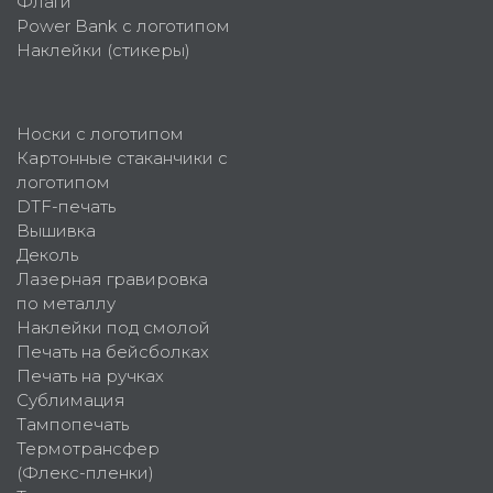
Флаги
Power Bank с логотипом
Наклейки (стикеры)
Носки с логотипом
Картонные стаканчики с
логотипом
DTF-печать
Вышивка
Деколь
Лазерная гравировка
по металлу
Наклейки под смолой
Печать на бейсболках
Печать на ручках
Сублимация
Тампопечать
Термотрансфер
(Флекс-пленки)