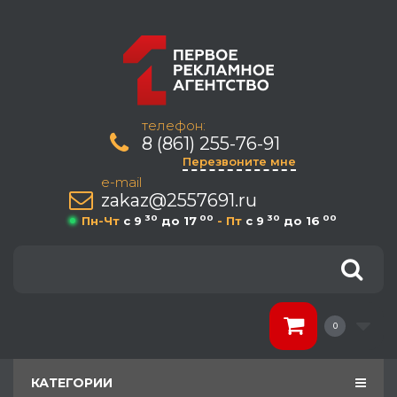
телефон:
8 (861) 255-76-91
Перезвоните мне
e-mail
zakaz@2557691.ru
30
00
30
00
Пн-Чт
c 9
до 17
- Пт
c 9
до 16
0
КАТЕГОРИИ