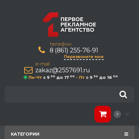
телефон:
8 (861) 255-76-91
Перезвоните мне
e-mail
zakaz@2557691.ru
30
00
30
00
Пн-Чт
c 9
до 17
- Пт
c 9
до 16
0
КАТЕГОРИИ