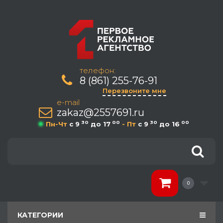
телефон:
8 (861) 255-76-91
Перезвоните мне
e-mail
zakaz@2557691.ru
30
00
30
00
Пн-Чт
c 9
до 17
- Пт
c 9
до 16
0
КАТЕГОРИИ