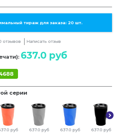
мальный тираж для заказа: 20 шт.
0 отзывов
Написать отзыв
637.0
руб
ечати):
4688
той серии
637.0
руб
637.0
руб
637.0
руб
637.0
руб
637.0
р