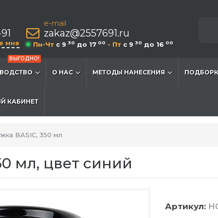
e-mail
-91
zakaz@2557691.ru
е мне
30
00
30
00
Пн-Чт
c 9
до 17
- Пт
c 9
до 16
ВЫГОДНО!
ВОДСТВО
О НАС
МЕТОДЫ НАНЕСЕНИЯ
ПОДБОРК
Й КАБИНЕТ
жка BASIC, 350 мл
0 мл, цвет синий
Артикул:
HG