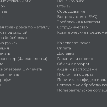
ные стаканчики с
Наша команда
пом
Отзывы
чать
Оборудование
ка
Вопросы-ответ (FAQ)
Требования к макетам
ая гравировка по металлу
Сотрудничество
ки под смолой
Коммерческие предложе
 на бейсболках
на ручках
Как сделать заказ
ация
Оплата
ечать
Доставка
рансфер (Флекс-пленки)
Гарантия и сервис
ие
Обмен и возврат
фиолетовая UV-печать
Акции и распродажи
ая печать
Публичная оферта
графия
Политика конфиденциаль
ы
Согласие на обработку да
Пользовательское согла