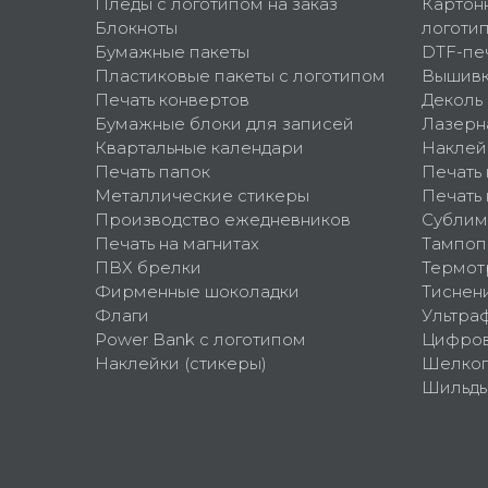
Пледы с логотипом на заказ
Картон
Блокноты
логоти
Бумажные пакеты
DTF-пе
Пластиковые пакеты с логотипом
Вышив
Печать конвертов
Деколь
Бумажные блоки для записей
Лазерн
Квартальные календари
Наклей
Печать папок
Печать
Металлические стикеры
Печать 
Производство ежедневников
Сублим
Печать на магнитах
Тампоп
ПВХ брелки
Термот
Фирменные шоколадки
Тиснен
Флаги
Ультра
Power Bank с логотипом
Цифров
Наклейки (стикеры)
Шелко
Шильд