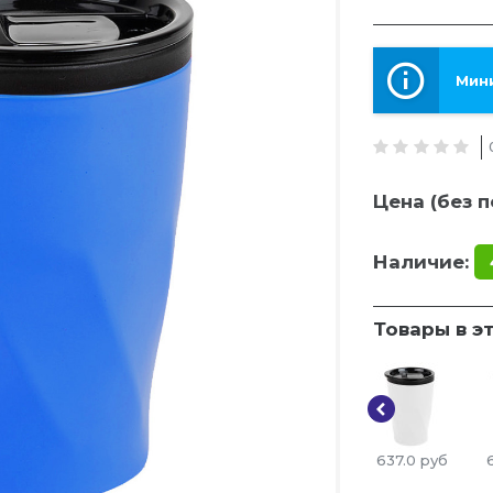
Мини
Цена (без п
Наличие:
Товары в э
637.0
руб