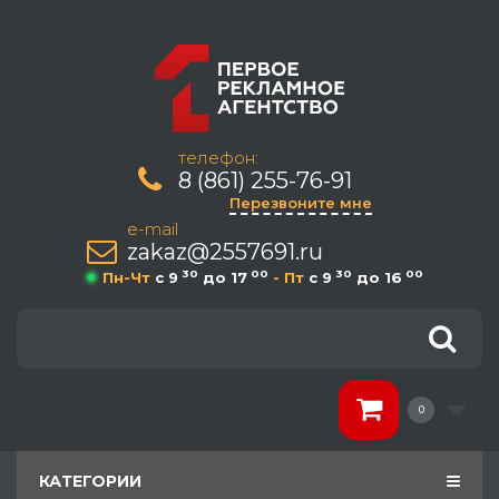
телефон:
8 (861) 255-76-91
Перезвоните мне
e-mail
zakaz@2557691.ru
30
00
30
00
Пн-Чт
c 9
до 17
- Пт
c 9
до 16
0
КАТЕГОРИИ