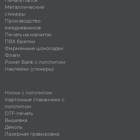
Печать папок
Металлические
стикеры
Производство
ежедневников
Печать на магнитах
ПВХ брелки
Фирменные шоколадки
Флаги
Power Bank с логотипом
Наклейки (стикеры)
Носки с логотипом
Картонные стаканчики с
логотипом
DTF-печать
Вышивка
Деколь
Лазерная гравировка