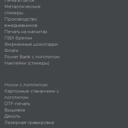
Печать папок
Металлические
стикеры
Производство
ежедневников
Печать на магнитах
ПВХ брелки
Фирменные шоколадки
Флаги
Power Bank с логотипом
Наклейки (стикеры)
Носки с логотипом
Картонные стаканчики с
логотипом
DTF-печать
Вышивка
Деколь
Лазерная гравировка