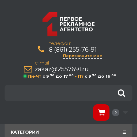
телефон:
8 (861) 255-76-91
Перезвоните мне
e-mail
zakaz@2557691.ru
30
00
30
00
Пн-Чт
c 9
до 17
- Пт
c 9
до 16
0
КАТЕГОРИИ