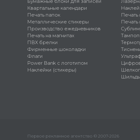
Бумажные блоки для записей
Лазерн
Квартальные календари
Наклей
Печать папок
Печать
Металлические стикеры
Печать 
Производство ежедневников
Сублим
Печать на магнитах
Тампоп
ПВХ брелки
Термот
Фирменные шоколадки
Тиснен
Флаги
Ультра
Power Bank с логотипом
Цифров
Наклейки (стикеры)
Шелко
Шильд
Первое рекламное агентство © 2007-2026