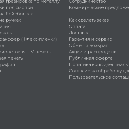
ая гравировка по металлу
Сотрудничество
ки под смолой
Коммерческие предложе
 на бейсболках
на ручках
Как сделать заказ
ация
Оплата
ечать
Доставка
рансфер (Флекс-пленки)
Гарантия и сервис
ие
Обмен и возврат
фиолетовая UV-печать
Акции и распродажи
ая печать
Публичная оферта
графия
Политика конфиденциаль
ы
Согласие на обработку да
Пользовательское согла