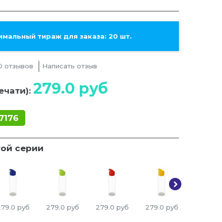
мальный тираж для заказа: 20 шт.
0 отзывов
Написать отзыв
279.0
руб
ечати):
7176
той серии
279.0
руб
279.0
руб
279.0
руб
279.0
руб
279.0
р