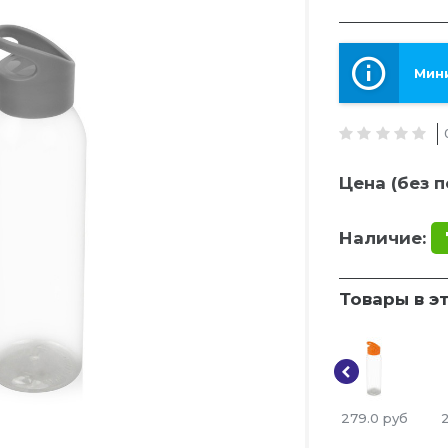
Мини
Цена (без п
Наличие:
Товары в э
279.0
руб