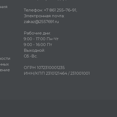
ния
Телефон:
+7 861 255–76–91
,
Электронная почта:
zakaz@2557691.ru
Рабочие дни:
9:00 - 17:00 Пн-Чт
9:00 - 16:00 Пт
Выходной:
Сб.-Вс.
ности
нных
ОГРН 1072310001235
шение
ИНН/КПП 2310121464 / 231001001