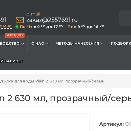
e-mail
-91
zakaz@2557691.ru
е мне
30
00
30
00
Пн-Чт
c 9
до 17
- Пт
c 9
до 16
ВЫГОДНО!
ВОДСТВО
О НАС
МЕТОДЫ НАНЕСЕНИЯ
ПОДБОРК
Й КАБИНЕТ
утылка для воды Plain 2 630 мл, прозрачный/серый
n 2 630 мл, прозрачный/сер
Артикул:
OG