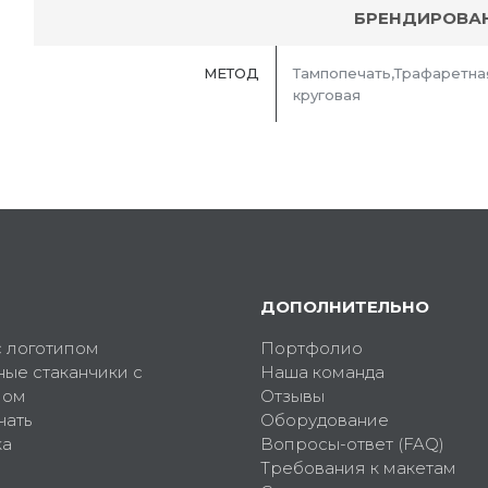
БРЕНДИРОВА
МЕТОД
Тампопечать,Трафаретна
круговая
ДОПОЛНИТЕЛЬНО
с логотипом
Портфолио
ные стаканчики с
Наша команда
пом
Отзывы
чать
Оборудование
ка
Вопросы-ответ (FAQ)
Требования к макетам