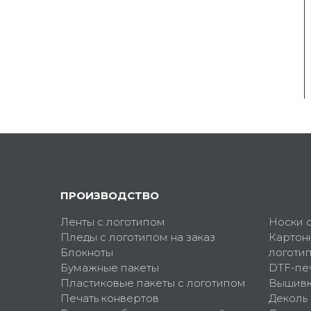
ПРОИЗВОДСТВО
Ленты с логотипом
Носки 
Пледы с логотипом на заказ
Картон
Блокноты
логоти
Бумажные пакеты
DTF-пе
Пластиковые пакеты с логотипом
Вышив
Печать конвертов
Деколь