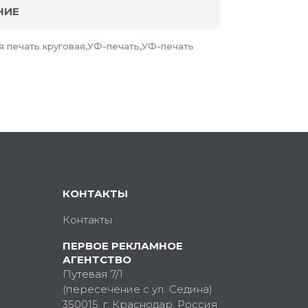
НИЕ
я печать круговая,УФ-печать,УФ-печать
КОНТАКТЫ
Контакты
ПЕРВОЕ РЕКЛАМНОЕ
АГЕНТСТВО
Путевая 7/1
(пересечение с ул. Седина)
350015
, г.
Краснодар, Россия