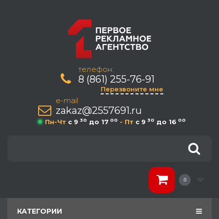
телефон:
8 (861) 255-76-91
Перезвоните мне
e-mail
zakaz@2557691.ru
30
00
30
00
Пн-Чт
c 9
до 17
- Пт
c 9
до 16
0
КАТЕГОРИИ