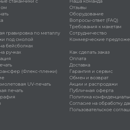
ные стаканчики с
Наша команда
пом
Отзывы
чать
Оборудование
ка
Вопросы-ответ (FAQ)
Требования к макетам
ая гравировка по металлу
Сотрудничество
ки под смолой
Коммерческие предложе
 на бейсболках
на ручках
Как сделать заказ
ация
Оплата
ечать
Доставка
рансфер (Флекс-пленки)
Гарантия и сервис
ие
Обмен и возврат
фиолетовая UV-печать
Акции и распродажи
ая печать
Публичная оферта
графия
Политика конфиденциаль
ы
Согласие на обработку да
Пользовательское согла