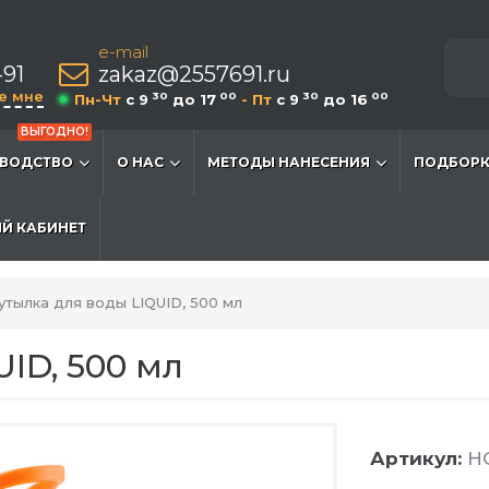
e-mail
-91
zakaz@2557691.ru
е мне
30
00
30
00
Пн-Чт
c 9
до 17
- Пт
c 9
до 16
ВЫГОДНО!
ВОДСТВО
О НАС
МЕТОДЫ НАНЕСЕНИЯ
ПОДБОРК
Й КАБИНЕТ
утылка для воды LIQUID, 500 мл
ID, 500 мл
Артикул:
HG