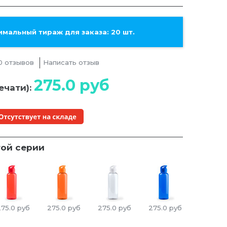
мальный тираж для заказа: 20 шт.
0 отзывов
Написать отзыв
275.0
руб
ечати):
той серии
275.0
руб
275.0
руб
275.0
руб
275.0
руб