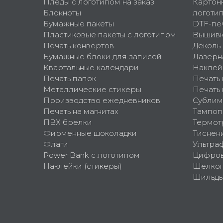
Пледы с логотипом на заказ
Картон
Блокноты
логоти
Бумажные пакеты
DTF-пе
Пластиковые пакеты с логотипом
Вышив
Печать конвертов
Деколь
Бумажные блоки для записей
Лазерн
Квартальные календари
Наклей
Печать папок
Печать
Металлические стикеры
Печать 
Производство ежедневников
Сублим
Печать на магнитах
Тампоп
ПВХ брелки
Термот
Фирменные шоколадки
Тиснен
Флаги
Ультра
Power Bank с логотипом
Цифров
Наклейки (стикеры)
Шелко
Шильд