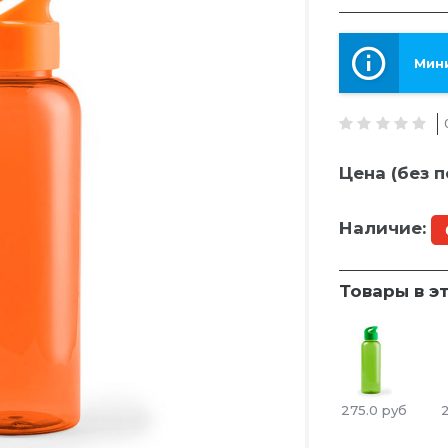
Мини
Цена (без п
Наличие:
Товары в э
275.0
руб