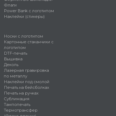
Флаги
Power Bank с логотипом
Наклейки (стикеры)
Носки с логотипом
Картонные стаканчики с
логотипом
DTF-печать
Вышивка
Деколь
Лазерная гравировка
по металлу
Наклейки под смолой
Печать на бейсболках
Печать на ручках
Сублимация
Тампопечать
Термотрансфер
(Флекс-пленки)