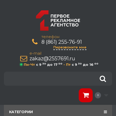
телефон:
8 (861) 255-76-91
Перезвоните мне
e-mail
zakaz@2557691.ru
30
00
30
00
Пн-Чт
c 9
до 17
- Пт
c 9
до 16
0
КАТЕГОРИИ