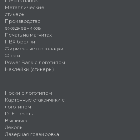
Печать папок
Металлические
стикеры
Производство
ежедневников
Печать на магнитах
ПВХ брелки
Фирменные шоколадки
Флаги
Power Bank с логотипом
Наклейки (стикеры)
Носки с логотипом
Картонные стаканчики с
логотипом
DTF-печать
Вышивка
Деколь
Лазерная гравировка