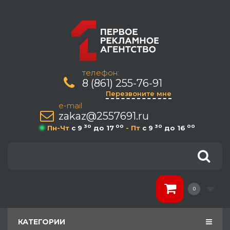
телефон:
8 (861) 255-76-91
Перезвоните мне
e-mail
zakaz@2557691.ru
30
00
30
00
Пн-Чт
c 9
до 17
- Пт
c 9
до 16
0
КАТЕГОРИИ