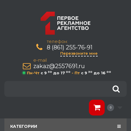
телефон:
8 (861) 255-76-91
Перезвоните мне
e-mail
zakaz@2557691.ru
30
00
30
00
Пн-Чт
c 9
до 17
- Пт
c 9
до 16
0
КАТЕГОРИИ