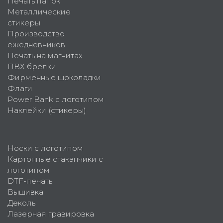
Печать папок
Металлические
стикеры
Производство
ежедневников
Печать на магнитах
ПВХ брелки
Фирменные шоколадки
Флаги
Power Bank с логотипом
Наклейки (стикеры)
Носки с логотипом
Картонные стаканчики с
логотипом
DTF-печать
Вышивка
Деколь
Лазерная гравировка