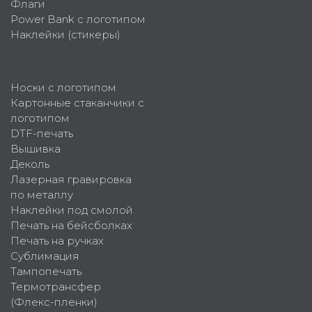
Флаги
Power Bank с логотипом
Наклейки (стикеры)
Носки с логотипом
Картонные стаканчики с
логотипом
DTF-печать
Вышивка
Деколь
Лазерная гравировка
по металлу
Наклейки под смолой
Печать на бейсболках
Печать на ручках
Сублимация
Тампопечать
Термотрансфер
(Флекс-пленки)