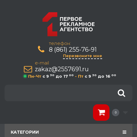
телефон:
8 (861) 255-76-91
Перезвоните мне
e-mail
zakaz@2557691.ru
30
00
30
00
Пн-Чт
c 9
до 17
- Пт
c 9
до 16
0
КАТЕГОРИИ