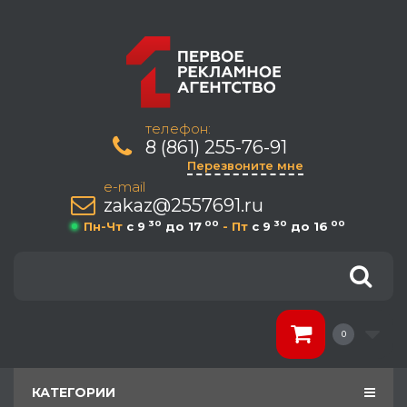
телефон:
8 (861) 255-76-91
Перезвоните мне
e-mail
zakaz@2557691.ru
30
00
30
00
Пн-Чт
c 9
до 17
- Пт
c 9
до 16
0
КАТЕГОРИИ