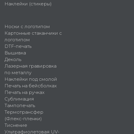
Наклейки (стикеры)
Носки с логотипом
Картонные стаканчики с
логотипом
DTF-печать
Вышивка
Деколь
Лазерная гравировка
по металлу
Наклейки под смолой
Печать на бейсболках
Печать на ручках
Сублимация
Тампопечать
Термотрансфер
(Флекс-пленки)
Тиснение
Ультрафиолетовая UV-